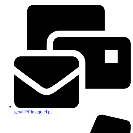
geral@frimaqotel.pt