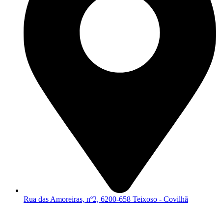
Rua das Amoreiras, nº2, 6200-658 Teixoso - Covilhã