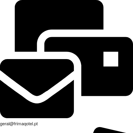
geral@frimaqotel.pt