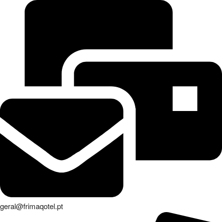
geral@frimaqotel.pt