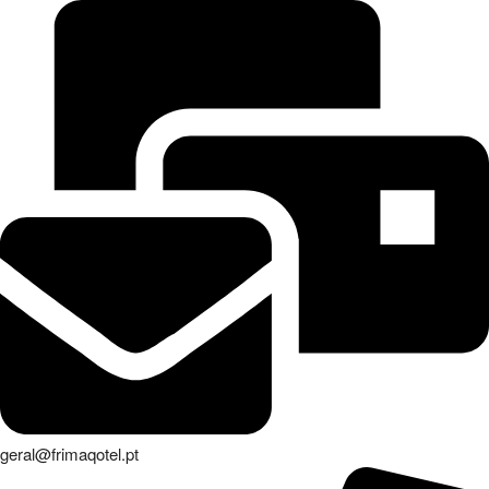
geral@frimaqotel.pt