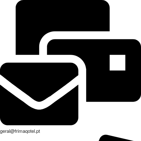
geral@frimaqotel.pt