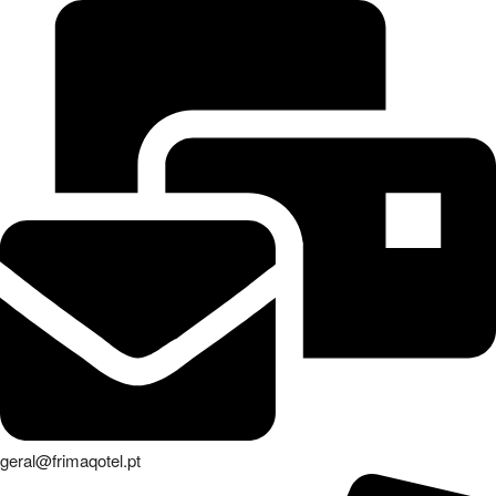
geral@frimaqotel.pt