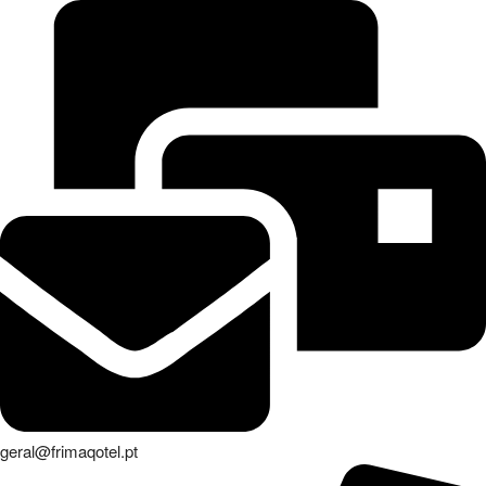
geral@frimaqotel.pt