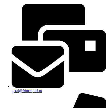
geral@frimaqotel.pt