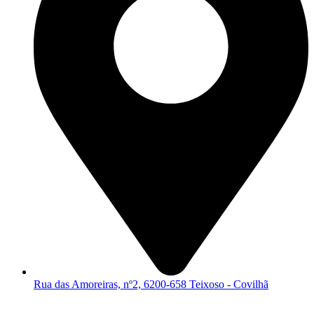
Rua das Amoreiras, nº2, 6200-658 Teixoso - Covilhã