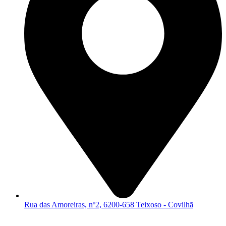
Rua das Amoreiras, nº2, 6200-658 Teixoso - Covilhã