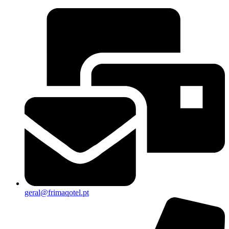
geral@frimaqotel.pt