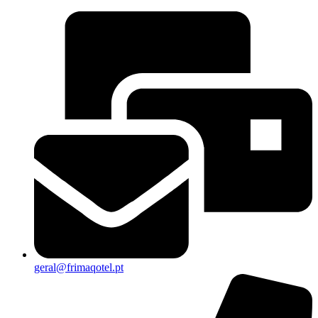
geral@frimaqotel.pt