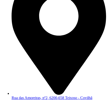
Rua das Amoreiras, nº2, 6200-658 Teixoso - Covilhã