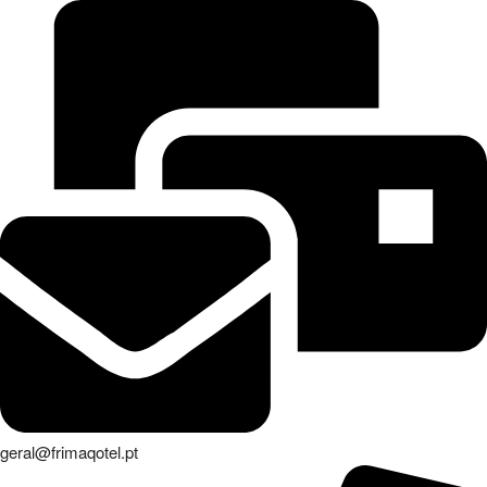
geral@frimaqotel.pt