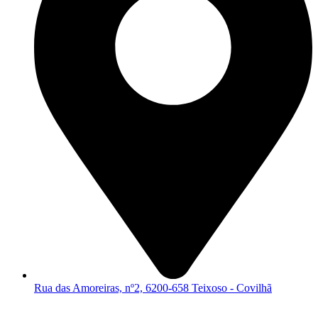
Rua das Amoreiras, nº2, 6200-658 Teixoso - Covilhã