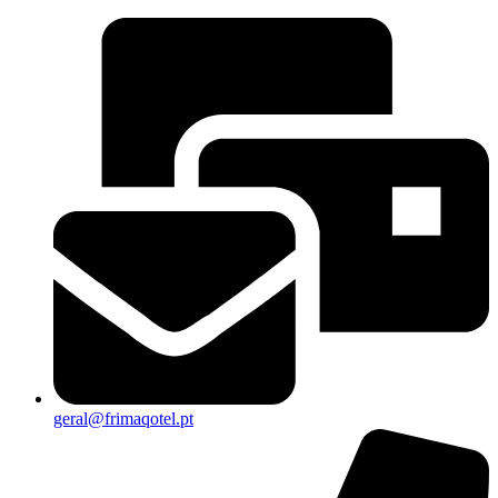
geral@frimaqotel.pt