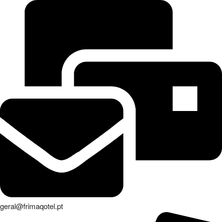
geral@frimaqotel.pt