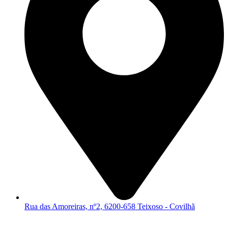
Rua das Amoreiras, nº2, 6200-658 Teixoso - Covilhã