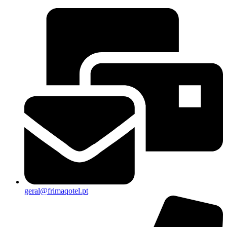
geral@frimaqotel.pt