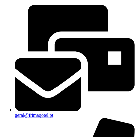
geral@frimaqotel.pt