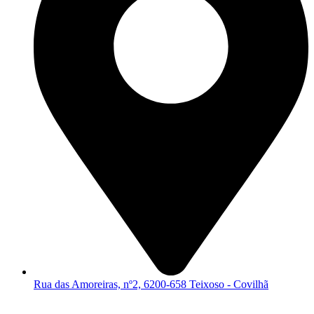
Rua das Amoreiras, nº2, 6200-658 Teixoso - Covilhã