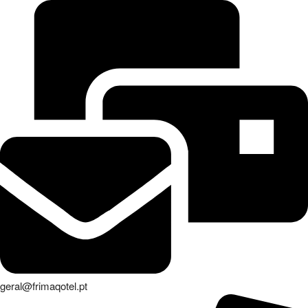
geral@frimaqotel.pt