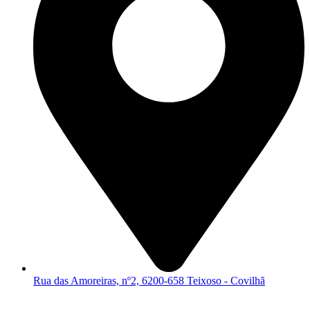
Rua das Amoreiras, nº2, 6200-658 Teixoso - Covilhã