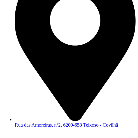
Rua das Amoreiras, nº2, 6200-658 Teixoso - Covilhã