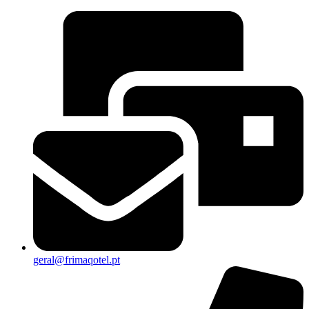
geral@frimaqotel.pt