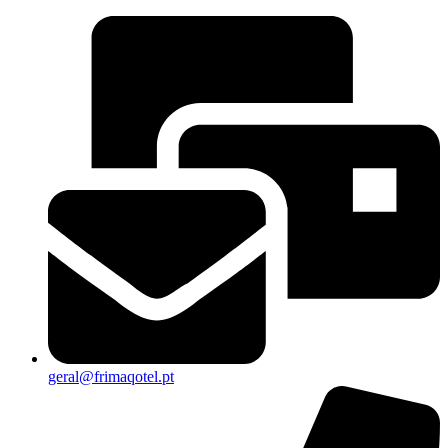
geral@frimaqotel.pt