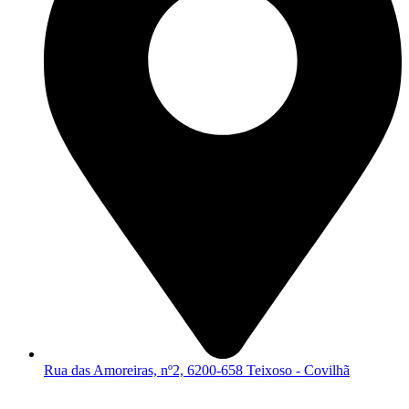
Rua das Amoreiras, nº2, 6200-658 Teixoso - Covilhã