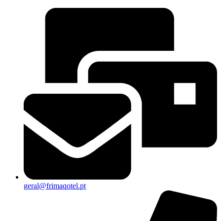
geral@frimaqotel.pt