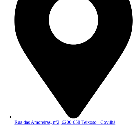
Rua das Amoreiras, nº2, 6200-658 Teixoso - Covilhã