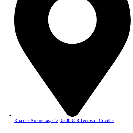
Rua das Amoreiras, nº2, 6200-658 Teixoso - Covilhã