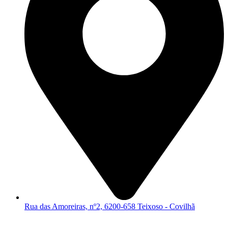
Rua das Amoreiras, nº2, 6200-658 Teixoso - Covilhã