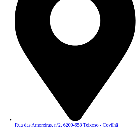
Rua das Amoreiras, nº2, 6200-658 Teixoso - Covilhã