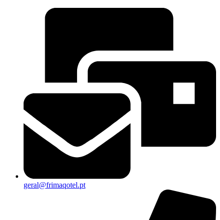
geral@frimaqotel.pt