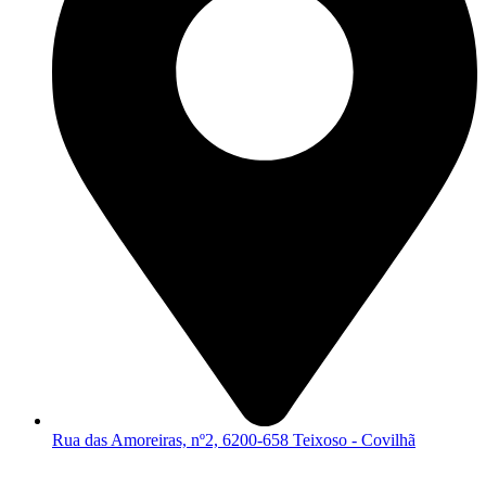
Rua das Amoreiras, nº2, 6200-658 Teixoso - Covilhã