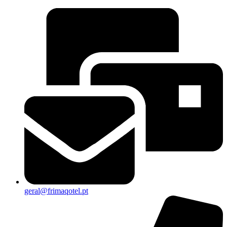
geral@frimaqotel.pt