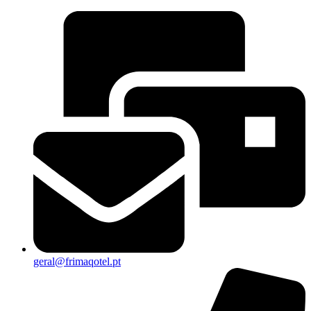
geral@frimaqotel.pt