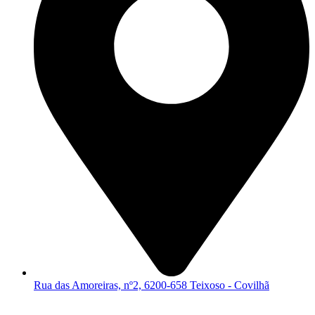
Rua das Amoreiras, nº2, 6200-658 Teixoso - Covilhã