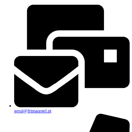
geral@frimaqotel.pt