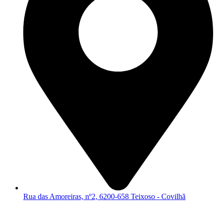
Rua das Amoreiras, nº2, 6200-658 Teixoso - Covilhã