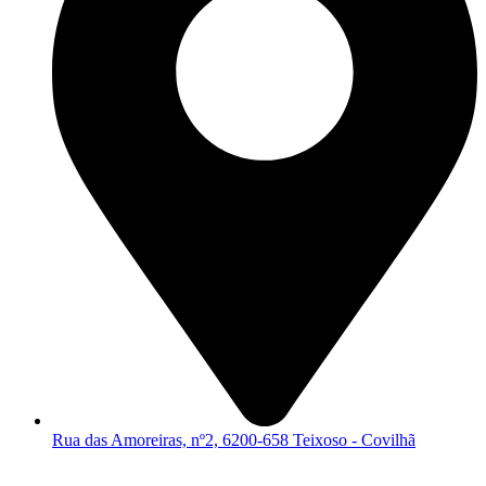
Rua das Amoreiras, nº2, 6200-658 Teixoso - Covilhã