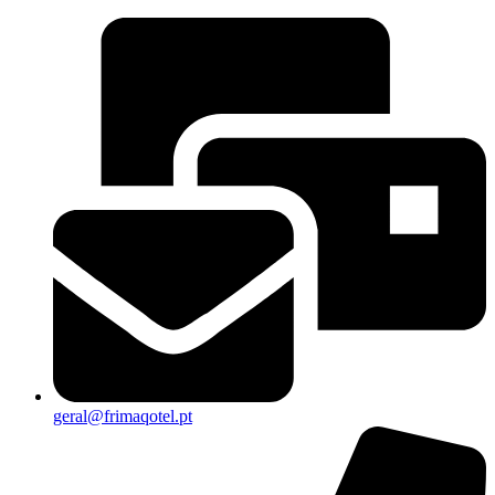
geral@frimaqotel.pt