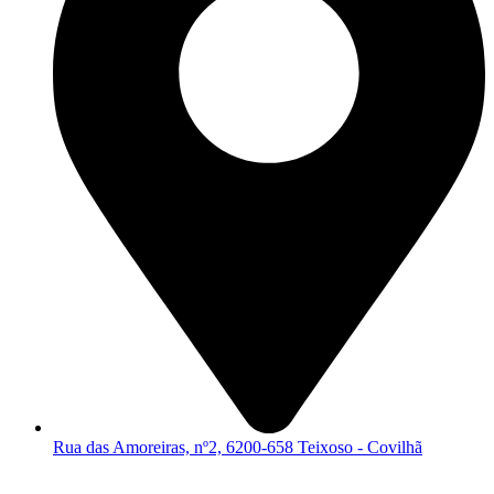
Rua das Amoreiras, nº2, 6200-658 Teixoso - Covilhã