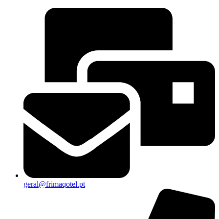
geral@frimaqotel.pt