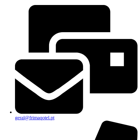
geral@frimaqotel.pt