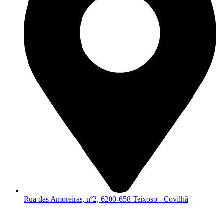
Rua das Amoreiras, nº2, 6200-658 Teixoso - Covilhã