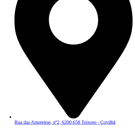
Rua das Amoreiras, nº2, 6200-658 Teixoso - Covilhã