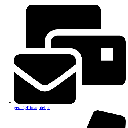
geral@frimaqotel.pt