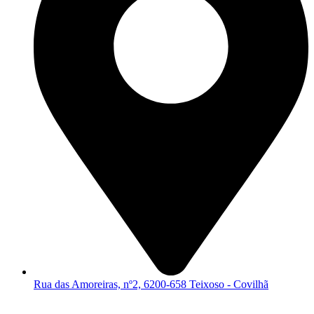
Rua das Amoreiras, nº2, 6200-658 Teixoso - Covilhã