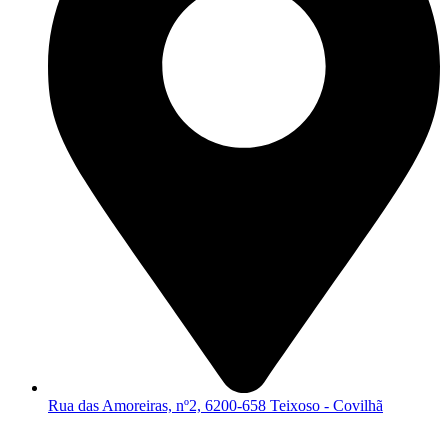
Rua das Amoreiras, nº2, 6200-658 Teixoso - Covilhã