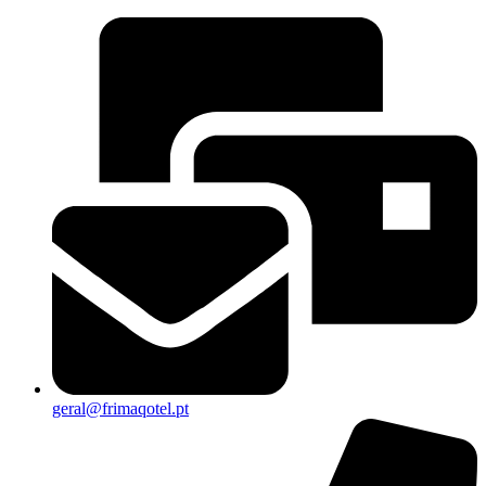
geral@frimaqotel.pt