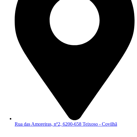
Rua das Amoreiras, nº2, 6200-658 Teixoso - Covilhã