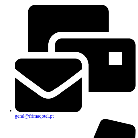
geral@frimaqotel.pt