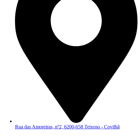
Rua das Amoreiras, nº2, 6200-658 Teixoso - Covilhã