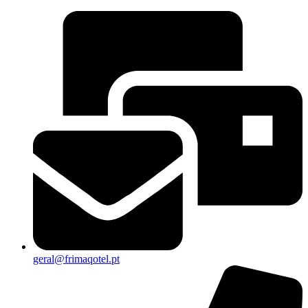
geral@frimaqotel.pt