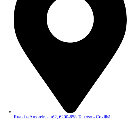
Rua das Amoreiras, nº2, 6200-658 Teixoso - Covilhã