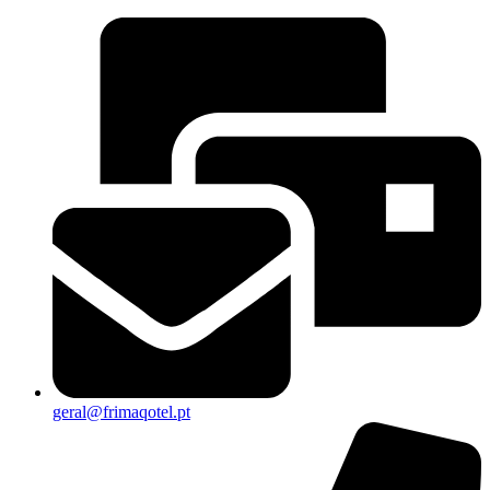
geral@frimaqotel.pt