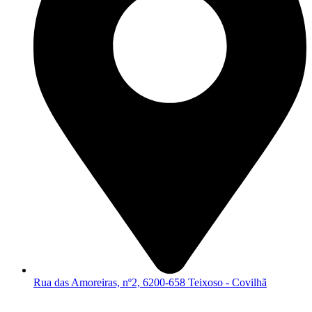
Rua das Amoreiras, nº2, 6200-658 Teixoso - Covilhã