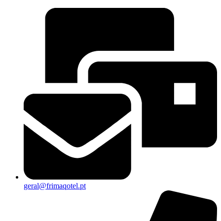
geral@frimaqotel.pt