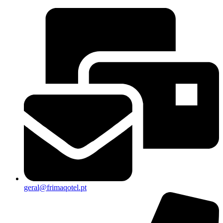
geral@frimaqotel.pt