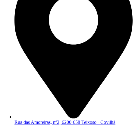
Rua das Amoreiras, nº2, 6200-658 Teixoso - Covilhã