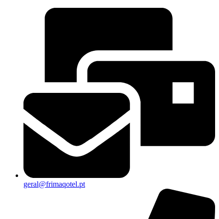
geral@frimaqotel.pt