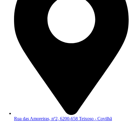
Rua das Amoreiras, nº2, 6200-658 Teixoso - Covilhã