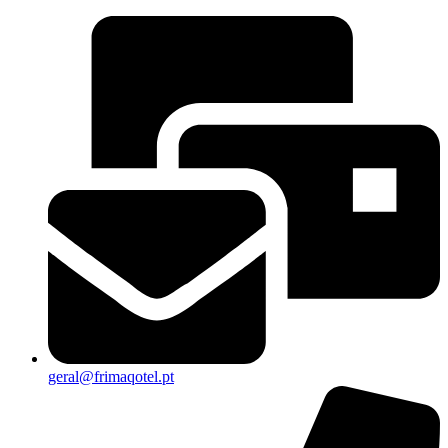
geral@frimaqotel.pt