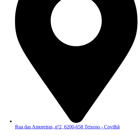
Rua das Amoreiras, nº2, 6200-658 Teixoso - Covilhã