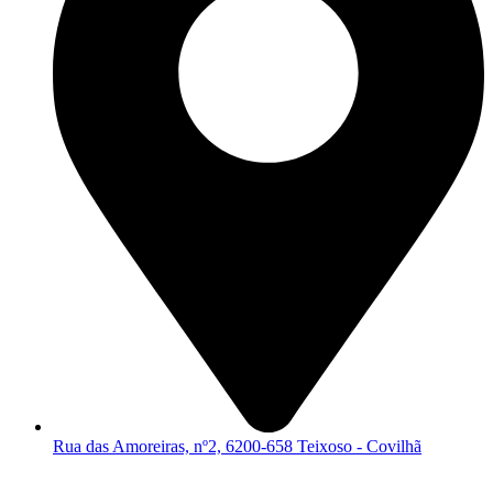
Rua das Amoreiras, nº2, 6200-658 Teixoso - Covilhã