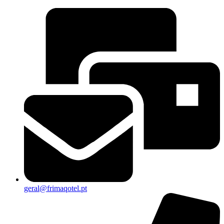
geral@frimaqotel.pt