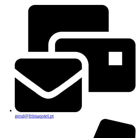
geral@frimaqotel.pt