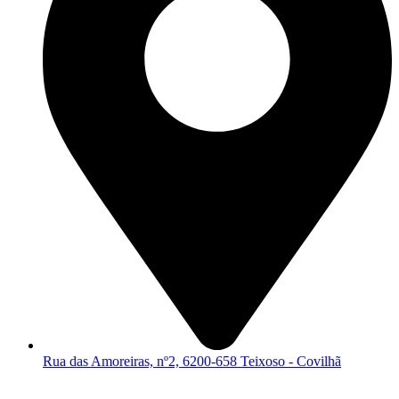
Rua das Amoreiras, nº2, 6200-658 Teixoso - Covilhã