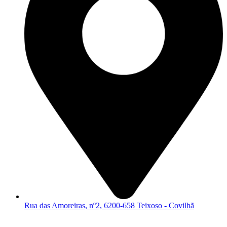
Rua das Amoreiras, nº2, 6200-658 Teixoso - Covilhã