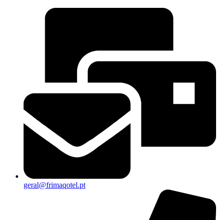
geral@frimaqotel.pt