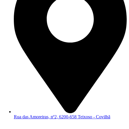
Rua das Amoreiras, nº2, 6200-658 Teixoso - Covilhã