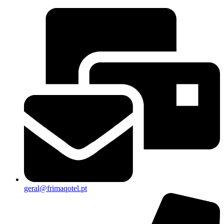
geral@frimaqotel.pt