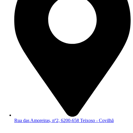
Rua das Amoreiras, nº2, 6200-658 Teixoso - Covilhã