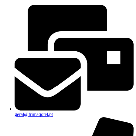
geral@frimaqotel.pt