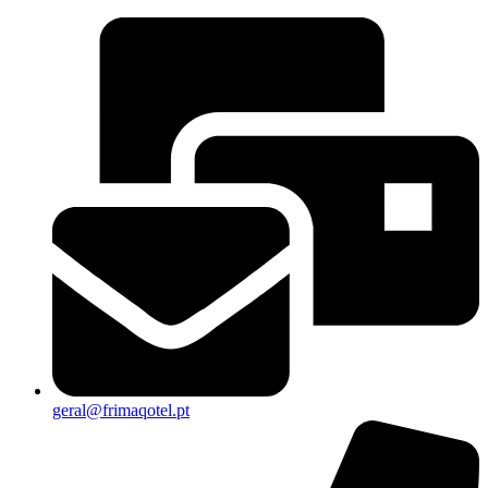
geral@frimaqotel.pt