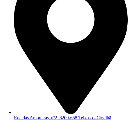
Rua das Amoreiras, nº2, 6200-658 Teixoso - Covilhã