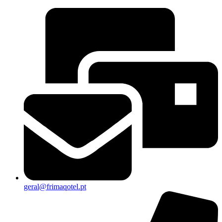
geral@frimaqotel.pt