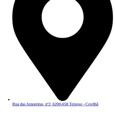
Rua das Amoreiras, nº2, 6200-658 Teixoso - Covilhã