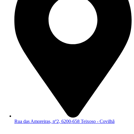
Rua das Amoreiras, nº2, 6200-658 Teixoso - Covilhã