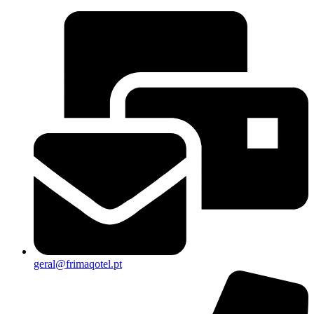
geral@frimaqotel.pt