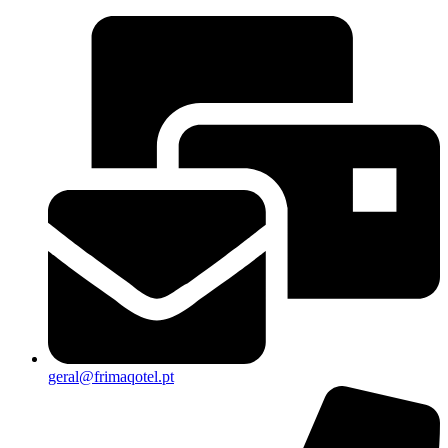
geral@frimaqotel.pt