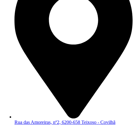
Rua das Amoreiras, nº2, 6200-658 Teixoso - Covilhã