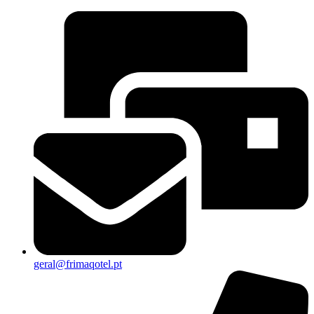
geral@frimaqotel.pt