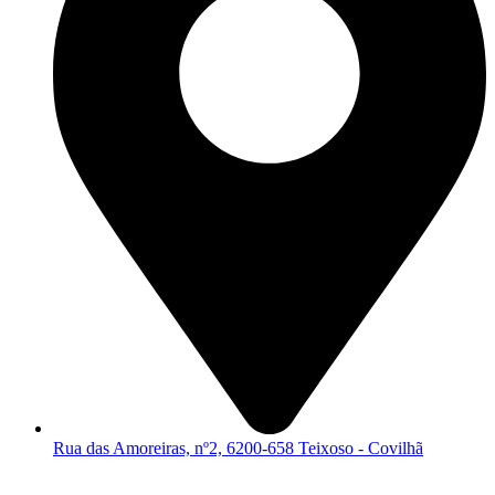
Rua das Amoreiras, nº2, 6200-658 Teixoso - Covilhã