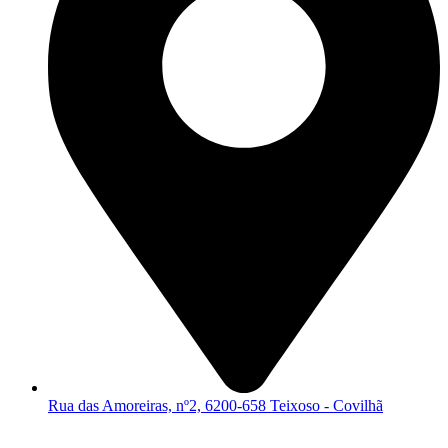
Rua das Amoreiras, nº2, 6200-658 Teixoso - Covilhã