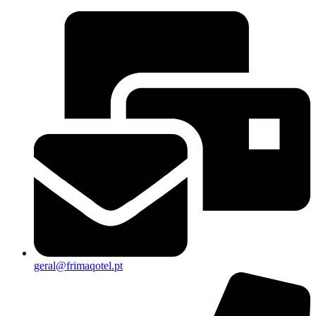
geral@frimaqotel.pt